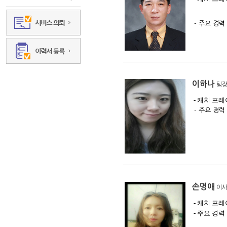
신속 정확
- 주요 경력 대
LIXIL 
MS 
OCI 
일본 기업(
현) Gl
이하나
팀
- 학 력 日本
- 캐치 프
- 주요
손명애
이
- 캐치 프
- 주요 경력
IBM 