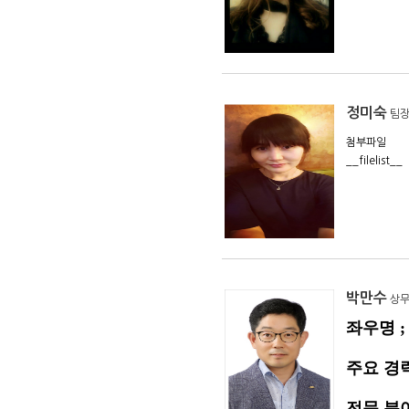
Global H
의사, 변
금융, 서비
현) Glo
- 학 력
정미숙
팀
- 연 락 
첨부파일
__filelist__
박만수
상
좌우명 
주요 경력
전문 분야