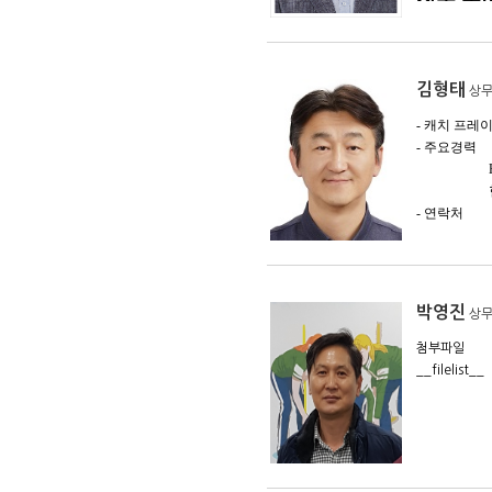
김형태
상
- 캐치 프레
- 주요경
HP Prin
- 연락처 E-mai
박영진
상
첨부파일
__filelist__