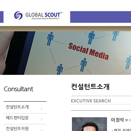
컨설턴트소개
Consultant
컨설턴트소개
헤드헌터입문
이정석
부 
컨설턴트지원
- 캐치 프