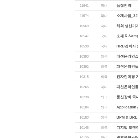
품질전략
11641
국내
소재사업_3
11574
국내
해외 생산기지
10569
국내
소재 R &am
10547
국내
HRD경력자 
10530
국내
패션온라인쇼
10393
외국
패션온라인몰
10392
외국
전자현미경 기
10315
외국
패션온라인몰
10265
국내
통신장비 국
10238
외국
Application
10184
외국
BPM & BRE 
10183
외국
디지털 포렌직
10148
외국
발포플라스틱,
10130
국내