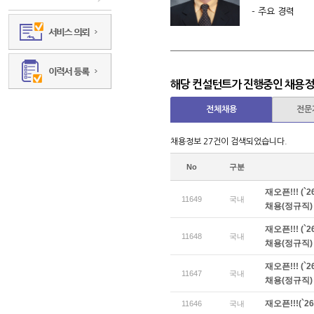
- 주요 경력 대기업(삼
LIXIL To
금융그룹
MS 글로
OCI 머터
일본 기업(일본
현) Glob
해당 컨설턴트가 진행중인 채용
전체채용
- 학 력 日本 H
전문
채용정보 27건이 검색되었습니다.
No
구분
재오픈!!! (`2
11649
국내
채용(정규직)
재오픈!!! (`2
11648
국내
채용(정규직)
재오픈!!! (`2
11647
국내
채용(정규직)
재오픈!!!(`
11646
국내