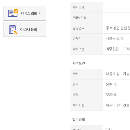
회사소개
직급/직책
주로 상업 건설 현
담당업무
서초동 교대
근무지
적당한편....그
처우조건
·
자격요건
대졸 이상...가
학력
5년이상
경력
33이상
연령
아세아에서 건설 
특기사항
·
접수방법