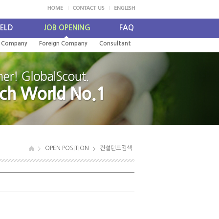
IELD
JOB OPENING
FAQ
l Company
Foreign Company
Consultant
OPEN POSITION
컨설턴트검색