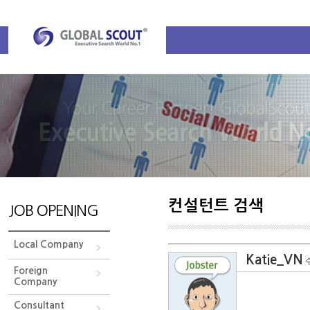
컨설턴트 검색
JOB OPENING
Local Company
Katie_VN
Foreign
Company
Consultant