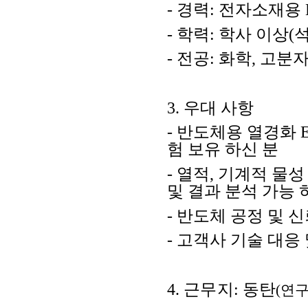
-
경력
:
전자소재용
-
학력
:
학사 이상
(
-
전공
:
화학
,
고분
3.
우대 사항
-
반도체용 열경화
E
험 보유 하신 분
-
열적
,
기계적 물성
및 결과 분석 가능 
-
반도체 공정 및 
-
고객사 기술 대응 
4.
근무지
:
동탄
(
연