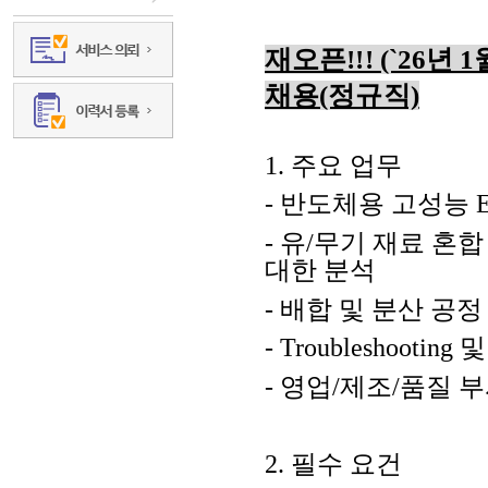
재오픈!!! (`26년 1월
채용(정규직)
1.
주요 업무
-
반도체용 고성능
E
-
유
/
무기 재료 혼합
대한 분석
-
배합 및 분산 공정
- Troubleshooting
및
-
영업
/
제조
/
품질 부
2.
필수 요건