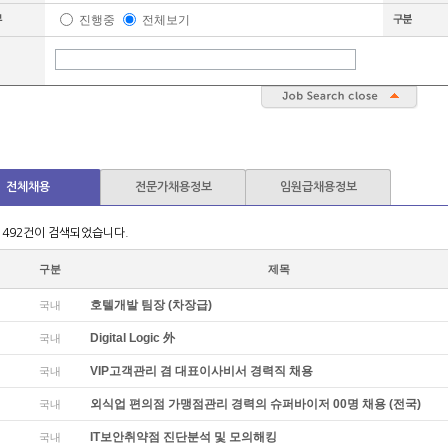
진행중
전체보기
전체채용
전문가채용정보
임원급채용정보
 492건이 검색되었습니다.
구분
제목
호텔개발 팀장 (차장급)
국내
Digital Logic 外
국내
VIP고객관리 겸 대표이사비서 경력직 채용
국내
외식업 편의점 가맹점관리 경력의 슈퍼바이저 00명 채용 (전국)
국내
IT보안취약점 진단분석 및 모의해킹
국내