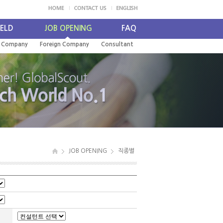
IELD
JOB OPENING
FAQ
l Company
Foreign Company
Consultant
JOB OPENING
직종별