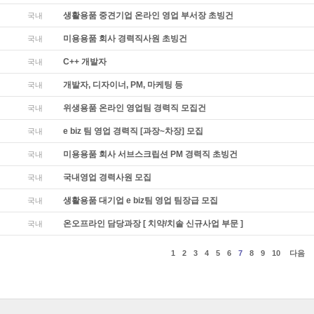
생활용품 중견기업 온라인 영업 부서장 초빙건
국내
미용용품 회사 경력직사원 초빙건
국내
C++ 개발자
국내
개발자, 디자이너, PM, 마케팅 등
국내
위생용품 온라인 영업팀 경력직 모집건
국내
e biz 팀 영업 경력직 [과장~차장] 모집
국내
미용용품 회사 서브스크립션 PM 경력직 초빙건
국내
국내영업 경력사원 모집
국내
생활용품 대기업 e biz팀 영업 팀장급 모집
국내
온오프라인 담당과장 [ 치약/치솔 신규사업 부문 ]
국내
1
2
3
4
5
6
7
8
9
10
다음