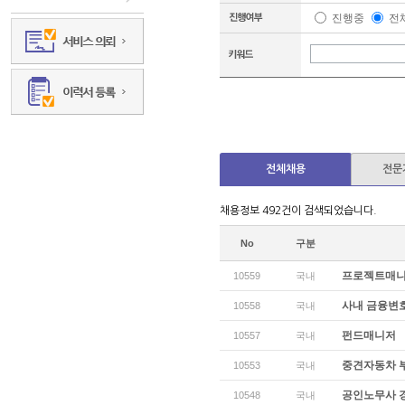
진행중
전
전체채용
전문
채용정보 492건이 검색되었습니다.
No
구분
프로젝트매
10559
국내
사내 금융변
10558
국내
펀드매니저
10557
국내
중견자동차 부
10553
국내
공인노무사 
10548
국내