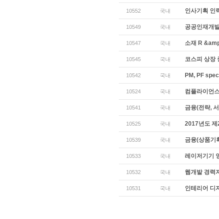
인사기획 인
10552
국내
공공인재개발
10549
국내
소재 R &am
10547
국내
코스피 상장
10545
국내
PM, PF speci
10542
국내
컴플라이언스
10524
국내
금융(전략, 서
10541
국내
2017년도 
10525
국내
금융(상품기획
10539
국내
레이저기기 
10533
국내
웹개발 경력
10532
국내
인테리어 디자
10531
국내