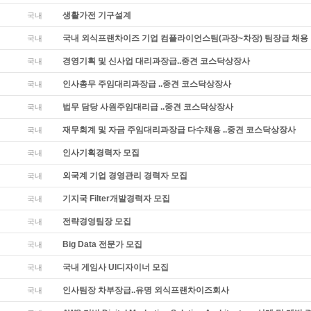
생활가전 기구설계
국내
국내 외식프랜차이즈 기업 컴플라이언스팀(과장~차장) 팀장급 채용
국내
경영기획 및 신사업 대리과장급..중견 코스닥상장사
국내
인사총무 주임대리과장급 ..중견 코스닥상장사
국내
법무 담당 사원주임대리급 ..중견 코스닥상장사
국내
재무회계 및 자금 주임대리과장급 다수채용 ..중견 코스닥상장사
국내
인사기획경력자 모집
국내
외국계 기업 경영관리 경력자 모집
국내
기지국 Filter개발경력자 모집
국내
전략경영팀장 모집
국내
Big Data 전문가 모집
국내
국내 게임사 UI디자이너 모집
국내
인사팀장 차부장급..유명 외식프랜차이즈회사
국내