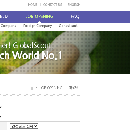
IELD
JOB OPENING
FAQ
l Company
Foreign Company
Consultant
JOB OPENING
직종별