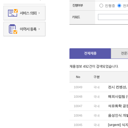
진행중
전
전체채용
전문
채용정보 492건이 검색되었습니다.
No
구분
전시 컨벤션,
10049
국내
해외사업팀 
10048
국내
석유화학 공정
10047
국내
음성인식 개
10046
국내
[urgent]
10045
국내