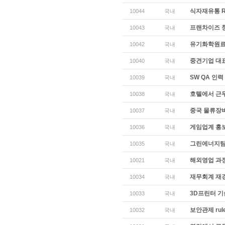
식자재유통 
10044
국내
프랜차이즈 
10043
국내
유기화학원료
10042
국내
중견기업 대표
10040
국내
SW QA 인력
10039
국내
호텔에서 근
10038
국내
중국 물류장
10037
국내
게임업계 홍보
10036
국내
그린에너지팀
10035
국내
해외영업 과장
10021
국내
재무회계 재
10034
국내
3D프린터 
10033
국내
보안관제 rule
10032
국내