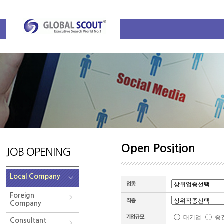
Open Position
JOB OPENING
Local Company
Foreign
Company
대기업
중
Consultant