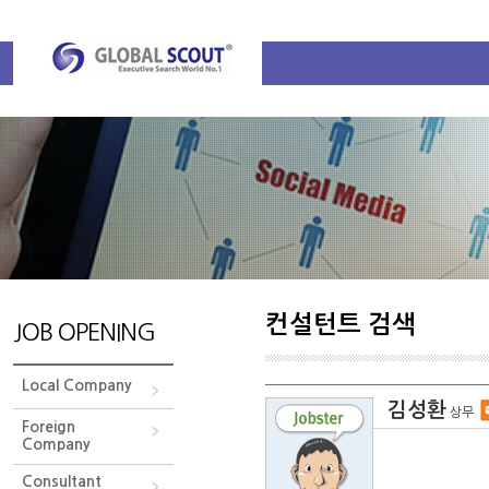
컨설턴트 검색
JOB OPENING
Local Company
김성환
상무
Foreign
Company
Consultant