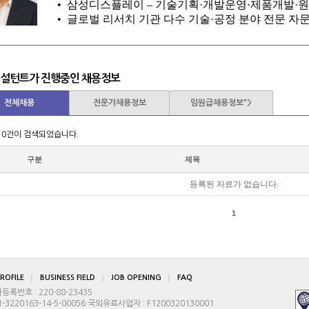
•
삼성디스플레이
– 기술기획·개발운영·제품개발
·
원
•
글로벌 리서치 기관 다수 기술·공정 분야 전문 자
- 학 력 부산대학교 기계공학과
- 연 락 처 E-mail: lifejust@globalscout.co.kr
컨설턴트가 진행중인 채용정보
전체채용
전문가채용정보
임원급채용정보">
 0건이 검색되었습니다.
구분
제목
등록된 자료가 없습니다.
1
ROFILE
BUSINESS FIELD
JOB OPENING
FAQ
번호 : 220-88-23435
3220163-14-5-00056 국외유료사업자 : F1200320130001