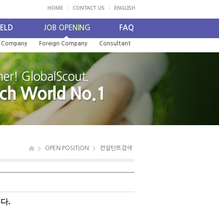
IELD
JOB OPENING
FAQ
l Company
Foreign Company
Consultant
OPEN POSITION
컨설턴트검색
다.