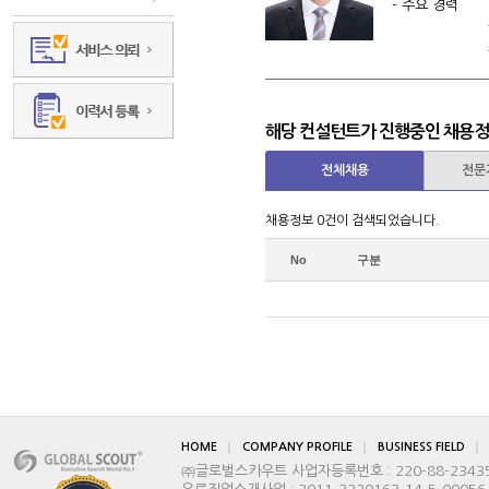
- 주요 경력 
채용 관련 
IT·시스템그룹
상하반기 공개
취업 및 면접
국내 특성화
해당 컨설턴트가 진행중인 채용
기업 대상 면
예비취업자 대
전체채용
전문
(우수기업 
채용정보 0건이 검색되었습니다.
No
구분
- 전문 분야 바
- 학력/교육 
- 연 락 처 전화: 
HOME
COMPANY PROFILE
BUSINESS FIELD
㈜글로벌스카우트 사업자등록번호 : 220-88-2343