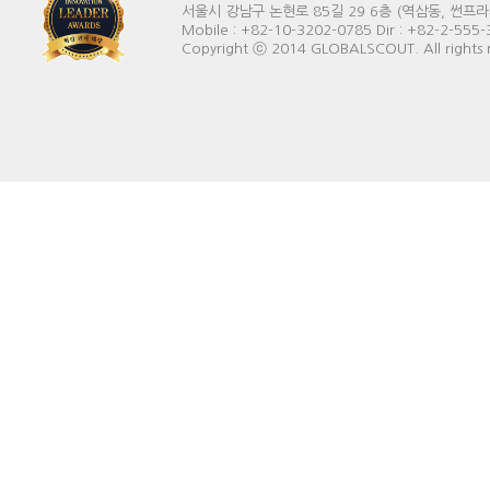
서울시 강남구 논현로 85길 29 6층 (역삼동, 썬프라자빌딩) 
Mobile : +82-10-3202-0785 Dir : +82-2-555
학업
Copyright ⓒ 2014 GLOBALSCOUT. All rights 
서울교대-미네소
경험
허밍플러스 위폐감별기
캐나다 몬트리올 비샵 
2014부산비엔날레 
2024 megabiz 
미국 플로리다 올랜도 
엠미디어 여행사 한-중
미니어쳐호스 작은말 
루터잉글리쉬 유아 초
특이사항
알파골프클럽스코리아
사법통역사 2025.3