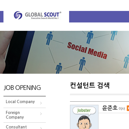
컨설턴트 검색
JOB OPENING
Local Company
윤준호
이사
Foreign
Company
Consultant