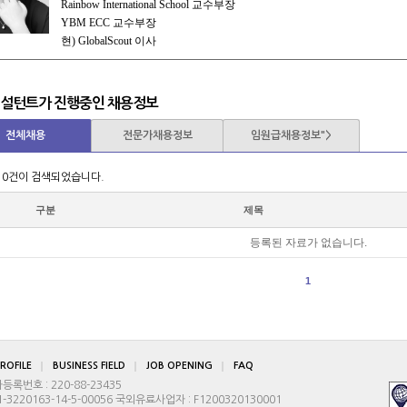
Rainbow International School 교수부장
YBM ECC 교수부장
현) GlobalScout 이사
-이메일 fely@globalscout.co.kr
컨설턴트가 진행중인 채용정보
전체채용
전문가채용정보
임원급채용정보">
 0건이 검색되었습니다.
구분
제목
등록된 자료가 없습니다.
1
ROFILE
BUSINESS FIELD
JOB OPENING
FAQ
번호 : 220-88-23435
3220163-14-5-00056 국외유료사업자 : F1200320130001