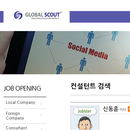
컨설턴트 검색
JOB OPENING
Local Company
신동훈
이사
Foreign
Company
Consultant