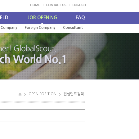
IELD
JOB OPENING
FAQ
l Company
Foreign Company
Consultant
OPEN POSITION
컨설턴트검색