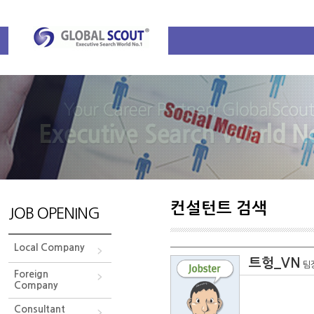
컨설턴트 검색
JOB OPENING
Local Company
트헝_VN
팀
Foreign
Company
Consultant