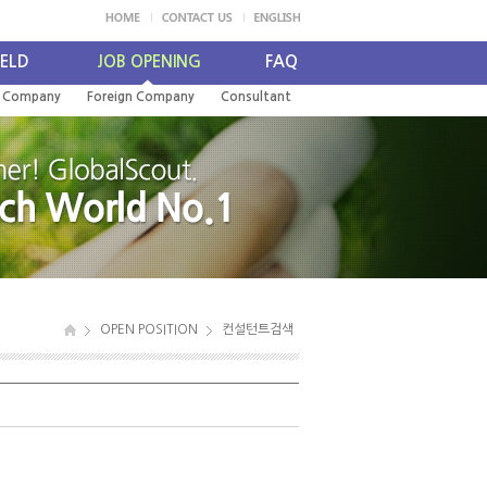
IELD
JOB OPENING
FAQ
l Company
Foreign Company
Consultant
OPEN POSITION
컨설턴트검색