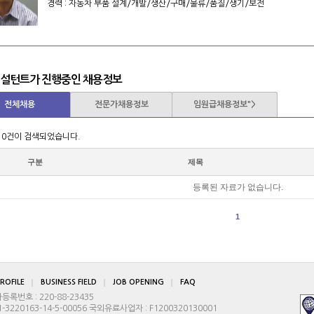
경력 : 자동차 부품 설계/개발/생산/구매/물류/품질/생기/보전
컨설턴트가 진행중인 채용정보
전체채용
전문가채용정보
임원급채용정보">
 0건이 검색되었습니다.
구분
제목
등록된 자료가 없습니다.
1
ROFILE
BUSINESS FIELD
JOB OPENING
FAQ
번호 : 220-88-23435
3220163-14-5-00056 국외유료사업자 : F1200320130001