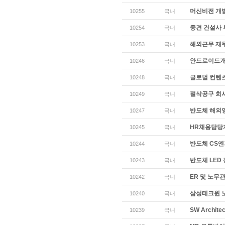
머신비전 개
10255
국내
중견 건설사 
10254
국내
해외근무 재
10253
국내
안드로이드
10246
국내
글로벌 컨텐츠
10248
국내
절삭공구 회사
10249
국내
반도체 해외
10247
국내
HR채용담당
10245
국내
반도체 CS엔
10244
국내
반도체 LED
10243
국내
ER 및 노무
10242
국내
삼성테크윈 노
10240
국내
SW Archit
10239
국내