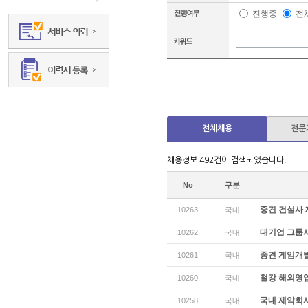
진행중
전
전체채용
전문
채용정보 492건이 검색되었습니다.
No
구분
중견 건설사 
10263
국내
대기업 그룹사 
10262
국내
중견 게임개발
10261
국내
철강 해외영업
10260
국내
국내 제약회사
10258
국내