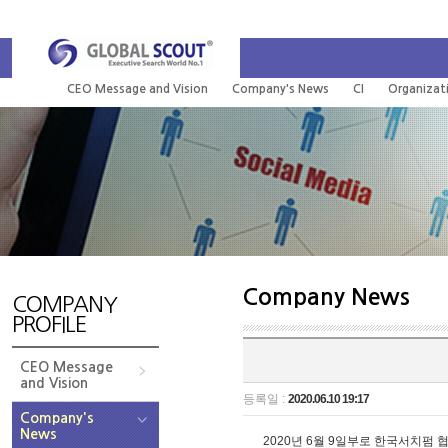
CEO Message and Vision
Company's News
CI
Organizat
Company News
COMPANY
PROFILE
CEO Message
and Vision
등록일 :
2020.06.10 19:17
Company's
News
2020년 6월 9일부로 한국서치펌