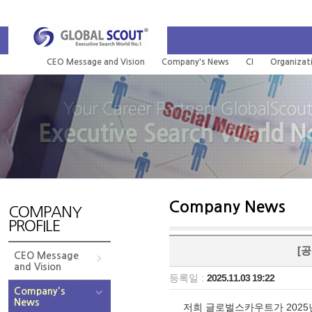
CEO Message and Vision
Company's News
CI
Organizat
Company News
COMPANY
PROFILE
[
CEO Message
and Vision
등록일 :
2025.11.03 19:22
Company's
News
저희 글로벌스카우트가 2025